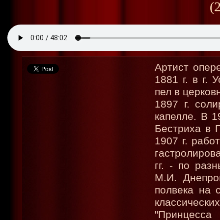
(
Артист опер
1881 г. в г.
пел в церков
1897 г. сол
капелле. В 1
Бестриха в П
1907 г. рабо
гастролиров
гг. - по раз
М.И. Днепро
полвека на 
классически
"Принцесса 