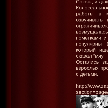
Союза, и да
Колоссально
работы в м
озвучивать
ограничивал
возмущалась
пометками и
популярны 
который ище
сказал "мяу"
Остались за
взрослых пр
с детьми.
http://www.za
section=page