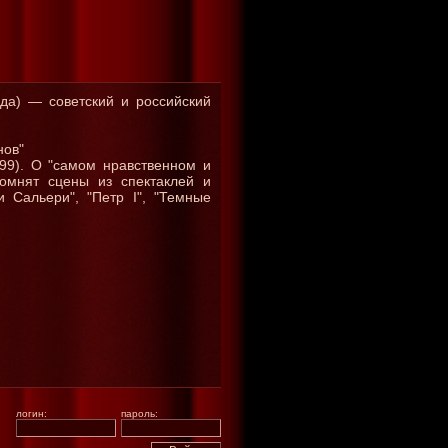
ода) — советский и российский
нов"
999). О "самом нравственном и
омнят сцены из спектаклей и
 Сальери", "Петр I", "Темные
логин:
пароль: