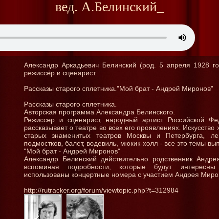
вед. А.Белинский_
Александр Аркадьевич Белинский (род. 5 апреля 1928 г
режиссёр и сценарист.
Рассказы старого сплетника."Мой брат - Андрей Миронов"
Рассказы старого сплетника.
Авторская программа Александра Белинского.
Режиссер и сценарист, народный артист Российской Фе
рассказывает о театре во всех его проявлениях. Искусство
старых знаменитых театров Москвы и Петербурга, ле
подмостков, балет, водевиль, мюкик-холл - все это темы в
"Мой брат - Андрей Миронов"
Александр Белинский действительно родственник Андре
вспоминая подробности, которые будут интересны
использованы концертные номера с участием Андрея Миро
http://rutracker.org/forum/viewtopic.php?t=312984