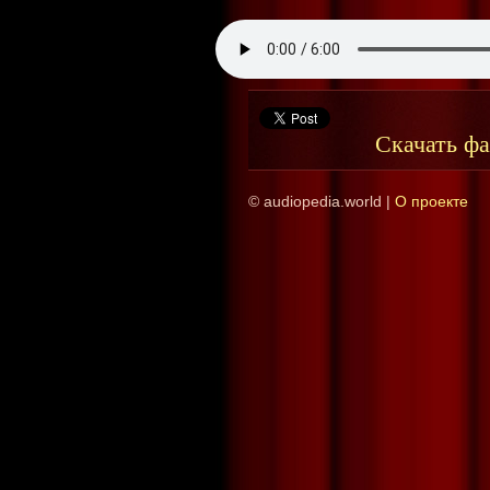
Скачать ф
© audiopedia.world |
О проекте