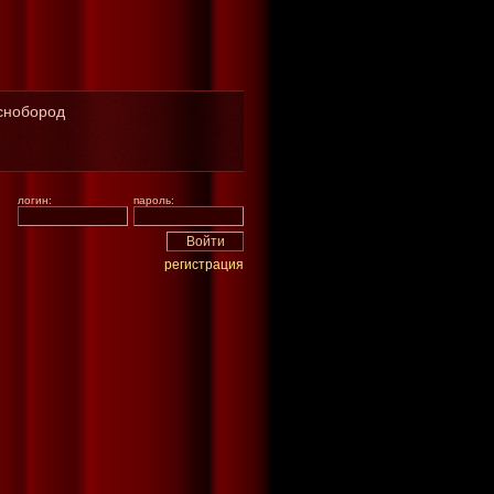
аснобород
логин:
пароль:
регистрация