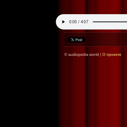
© audiopedia.world |
О проекте