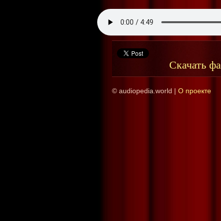
Скачать ф
© audiopedia.world |
О проекте