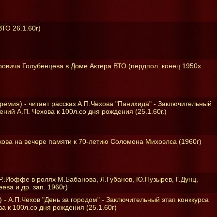
ТО 26.1.60г)
ровича Голубенцева в Доме Актера ВТО (пердпол. конец 1950х
емия) - читает рассказ А.П.Чехова "Панихида" - Заключительный
ений А.П. Чехова к 100л.со дня рождения (25.1.60г.)
ова на вечере памяти к 70-летию Соломона Михоэлса (1960г)
 Р..Иоффе в ролях М.Бабанова, Л.Губанов, Ю.Пузырев, Г.Дунц,
ева и др. зап. 1960г)
 - А.П.Чехов "День за городом" - Заключительный этап конккурса
а к 100л.со дня рождения (25.1.60г)