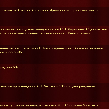
спектакль Алексея Арбузова - Иркутская история (зап. театр
ая читает неопубликованную статью С.Н. Дурылина "Сценический
и рассказывает о личных воспоминаниях. Вечер памяти
)
влев читают переписку В.Комиссаржевской с Антоном Чеховым.
кой (22.2.60г)
ередачи 60х
 чтецов произведений А.П. Чехова к 100л.со дня рождения
ич выступление на вечере памяти к 70л. Соломона Михоэлса