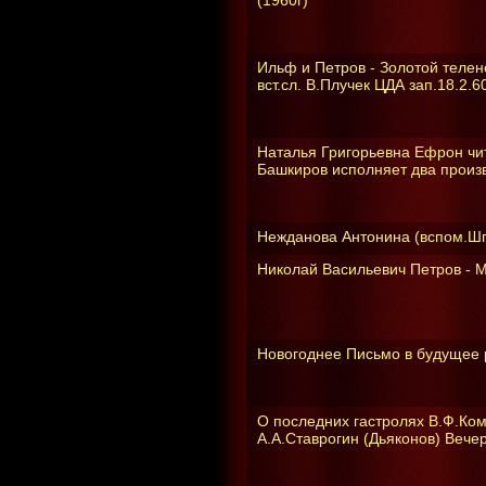
(1960г)
Ильф и Петров - Золотой телено
вст.сл. В.Плучек ЦДА зап.18.2.60
Наталья Григорьевна Ефрон чит
Башкиров исполняет два произв
Нежданова Антонина (вспом.Шп
Николай Васильевич Петров - М
Новогоднее Письмо в будущее р
О последних гастролях В.Ф.Ко
А.А.Ставрогин (Дьяконов) Вече