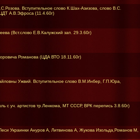
.С.Розова. Вступительное слово К.Шах-Азизова, слово В.С.
ЦДТ А.В.Эфроса (11.4.60г)
ева (Вст.слово Е.В.Калужский зап. 29.3.60г)
оровича Романова (ЦДА ВТО 18.11.60г)
айловны Ужвий. Вступительное слово В.М.Инбер, Г.П.Юра,
кль с уч. артистов тр.Ленкома, МТ СССР, ВРК перепись 3.8.60г)
.Леси Украинки Ануров А, Литвинова А, Жукова Изольда,Романов М,