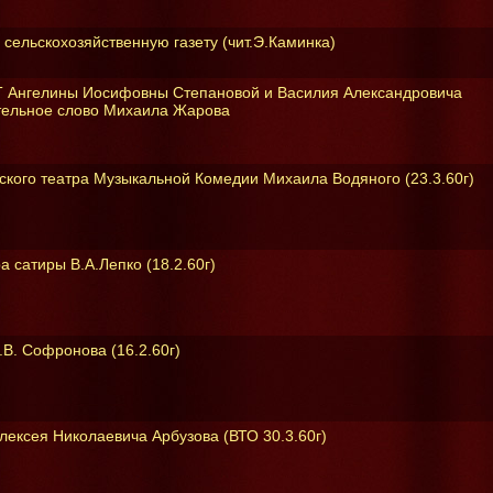
 сельскохозяйственную газету (чит.Э.Каминка)
Т Ангелины Иосифовны Степановой и Василия Александровича
ительное слово Михаила Жарова
ского театра Музыкальной Комедии Михаила Водяного (23.3.60г)
а сатиры В.А.Лепко (18.2.60г)
.В. Софронова (16.2.60г)
лексея Николаевича Арбузова (ВТО 30.3.60г)