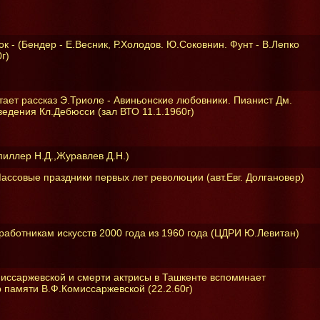
к - (Бендер - Е.Весник, Р.Холодов. Ю.Соковнин. Фунт - В.Лепко
г)
ает рассказ Э.Триоле - Авиньонские любовники. Пианист Дм.
едения Кл.Дебюсси (зал ВТО 11.1.1960г)
иллер Н.Д.,Журавлев Д.Н.)
ассовые праздники первых лет революции (авт.Евг. Долгановер)
аботникам искусств 2000 года из 1960 года (ЦДРИ Ю.Левитан)
миссаржевской и смерти актрисы в Ташкенте вспоминает
р памяти В.Ф.Комиссаржевской (22.2.60г)