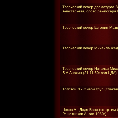
Творческий вечер драматурга В
Анастасьева, слово режиссера 
Творческий вечер Евгения Матве
Творческий вечер Михаила Фед
Творческий вечер Натальи Мих
Б.А.Анохин (21.11.60г зал ЦДА)
Толстой Л - Живой труп (спекта
Чехов А - Дядя Ваня (сп.тр. им
Решетников А, зап.1960г)