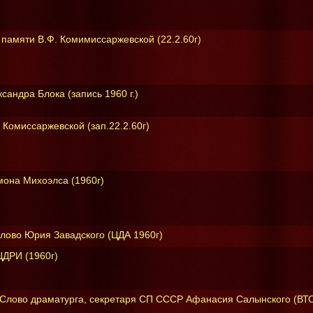
 памяти В.Ф. Комимиссаржевской (22.2.60г)
сандра Блока (запись 1960 г.)
Комиссаржевской (зап.22.2.60г)
мона Михоэлса (1960г)
слово Юрия Завадского (ЦДА 1960г)
ЦДРИ (1960г)
- Слово драматурга, секретаря СП СССР Афанасия Салынского (ВТ