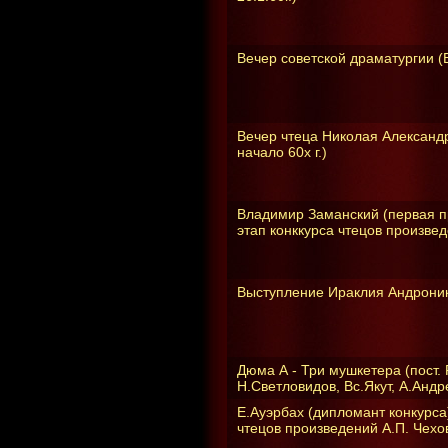
Вечер советской драматургии (В
Вечер чтеца Николая Александ
начало 60х г.)
Владимир Заманский (первая пр
этап конккурса чтецов произвед
Выступление Ираклия Андроник
Дюма А - Три мушкетера (пост.
Н.Светловидов, Вс.Якут, А.Андре
Е.Ауэрбах (дипломант конкурса)
чтецов произведений А.П. Чехов