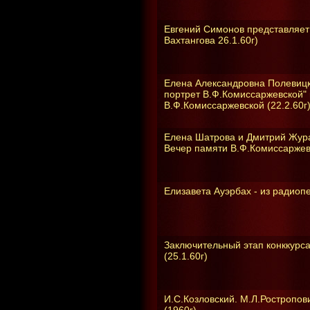
Евгений Симонов представляет 
Вахтангова 26.1.60г)
Елена Александровна Полевицк
портрет В.Ф.Комиссаржевской" 
В.Ф.Комиссаржевской (22.2.60г
Елена Шатрова и Дмитрий Жура
Вечер памяти В.Ф.Комиссаржевс
Елизавета Ауэрбах - из радиоп
Заключительный этап конккурса
(25.1.60г)
И.С.Козловский. М.Л.Ростропов