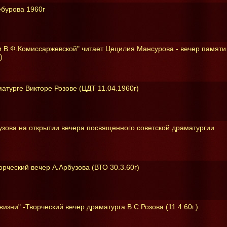
бурова 1960г
и В.Ф.Комиссаржевской" читает Цецилия Мансурова - вечер памяти
)
турге Викторе Розове (ЦДТ 11.04.1960г)
узова на открытии вечера посвященного советской драматургии
рческий вечер А.Арбузова (ВТО 30.3.60г)
изни" -Творческий вечер драматурга В.С.Розова (11.4.60г.)