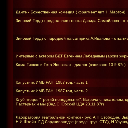
Данте - Божественная комедия ( фрагмент чит. Н.Мартон)
Зиновий Гердт представляет поэта Давида Самойлова - отк
Зиновий Гердт с пародией на сатирика А.Иванова - откытие
Интервью с актером БДТ Евгением Лебедевым (архив жур
Кама Гинкас и Гета Яновская - диалог (записано 13.9.87г.)
Капустник ИМБ РАН, 1987 год, часть 1
Капустник ИМБ РАН, 1987 год, часть 2
Клуб чтецов "Третий понедельник". Встреча с писателем,
Пастернак и мы (Вед.С.Юрский ЦДА 23.11.87г)
Лаборатория театральной критики - рук. А.П.Свободин. Выс
Н.И.Штейн. Г.Д.Лордкипанидзе (предс. груз. СТД), Н.Урушадз