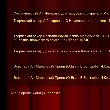
Смоктуновский И - Интервью для зарубежного зрителя Мало
Творческий вечер А.Лазарева и С.Немоляевой (фрагмент 
Творческий вечер Василия Васильевича Меркурьева - к 70
50-летию творческого служения (ЛР зап 1974г)
Творческий вечер Донатаса Баниониса в Доме Актера (30.1
Экзюпери А - Маленький Принц (О.Бган, В.Бочкарёв, И.Козл
Экзюпери А - Маленький Принц (О.Бган, В.Бочкарёв, И.Козл
© audiopedia.world |
О проекте