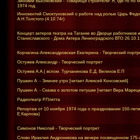
Зиновий Высоковский - Товарищи строители! Я, где-то по б
1974 год.
Иннокентий Смоктуновский о работе над ролью Царь Федо
А.Н.Толстого (4.10.74г)
Концерт актеров театра на Таганке во Дворце работников и
Станиславского - Дома Актера Ленинградского ВТО 26.10.1
Корчагина-Александровская Екатерина - Творческий портр
Остужев Александр - Творческий портрет
Остужев А.А.( вспом. Турчанинова Е.Д. Велихов Е.П
Пушкин А. - Зимнее утро [читает Алексей Консовский]
Пушкин А. - Сказка о золотом петушке [читает Вера Марецк
Радиотеатр Р.Плятта
Репортаж от 10 ноября 1974 года о праздновании 150-лет
Е.Карпова)
Симонов Николай - Творческий портрет
Слово Ираклия Андроникова на вечере посвященном 175-л